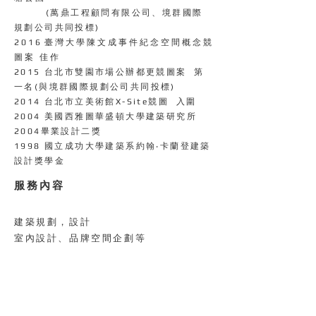
(萬鼎工程顧問有限公司、境群國際
規劃公司共同投標)
2 0 1 6 臺 灣 大 學 陳 文 成 事 件 紀 念 空 間 概 念 競
圖 案 佳 作
2015 台北市雙園市場公辦都更競圖案 第
一名(與境群國際規劃公司共同投標)
2014 台北市立美術館X-Site競圖 入圍
2004 美國西雅圖華盛頓大學建築研究所
2004畢業設計二獎
1998 國立成功大學建築系約翰‧卡蘭登建築
設計獎學金
服務內容
建築規劃，設計
室內設計、
品牌空間企劃等
合作團隊