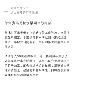
沐青空間設計
洪士堯建築師事務所
菲律賓馬尼拉水樂園生態建築
基地位置風景優美但缺乏良善基礎設施，水電供
應並不穩定。本案採薄膜水滴狀漏斗形式設計，
期望一舉解決日間照明、集水和衛生設備導風通
風議題。
透過導入3D風模擬軟體，可以檢測漏斗屋頂形
式與導風效率之間關係。本案亦研究採用當地生
產竹子加工，配合竹編構造與技術，期望解決當
地物資缺乏、建築材料有限問題，同時自然顯露
在地材料質感與構造特色。